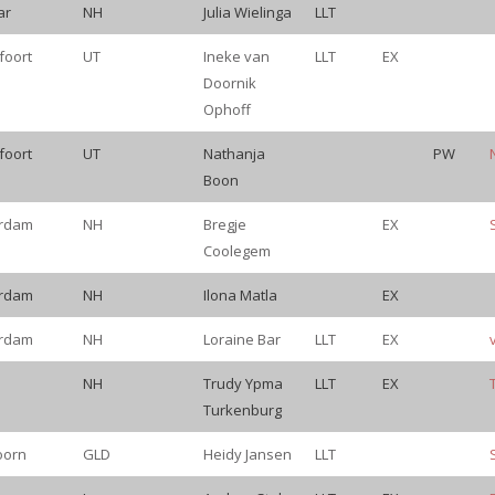
D
PROVINCIE
NAAM
LL`T
EX
PW
ar
NH
Julia Wielinga
LLT
foort
UT
Ineke van
LLT
EX
Doornik
Ophoff
foort
UT
Nathanja
PW
Boon
rdam
NH
Bregje
EX
Coolegem
rdam
NH
Ilona Matla
EX
rdam
NH
Loraine Bar
LLT
EX
NH
Trudy Ypma
LLT
EX
Turkenburg
oorn
GLD
Heidy Jansen
LLT