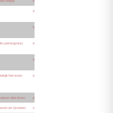
Den Anker
info@denanker.nl
info@ciskahagenaars.nl
ludovandeven@hotmail.nl
de Leerexpress
info@deleerexpress.nl
info@leervanveer.nl
Bekijk het even
info@bekijkheteven.nu
Samen slim leren
praktijk@samenslimleren.nl
Leren en Groeien
verapostmus@gmail.com