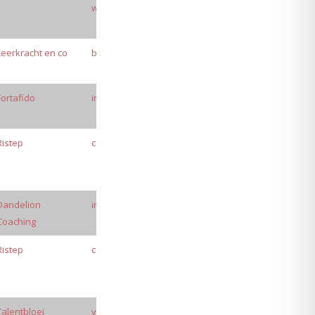
wilma.tempelman@ebsderots.nl
Leerkracht en co
bernadette@leerkrachtenco.nl
Fortafido
info@fortafido.nl
Ristep
contact@ristep.nl
Dandelion
info@chillpillow.nl
Coaching
Ristep
contact@ristep.nl
Talentbloei
vreemannineke@gmail.com