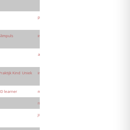
praktijkgroeiwijs@outlook.com
Slimpuls
info@slimpuls.nl
ahtgaj@gmail.com
Praktijk Kind Uniek
info@praktijkkinduniek.nl
3D learner
mira@3dlearner.com
ria.knoben@mgrhanssen.nl
jojannekevanderboom@cordeoscholen.nl