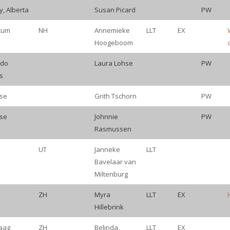
y, Alberta
Susan Picard
PW
cum
NH
Annemieke
LLT
EX
Hoogeboom
ado
Laura Lohse
PW
s
se
Grith Tschorn
PW
se
Johnnie
PW
Rasmussen
UT
Janneke
LLT
Bavelaar van
Miltenburg
ZH
Myra
LLT
EX
Hillebrink
aag
ZH
Belinda
LLT
EX