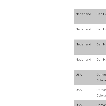
Nederland
Den H
Nederland
Den H
Nederland
Den H
Nederland
Den H
USA
Denve
Color
USA
Denve
Color
USA
Denve