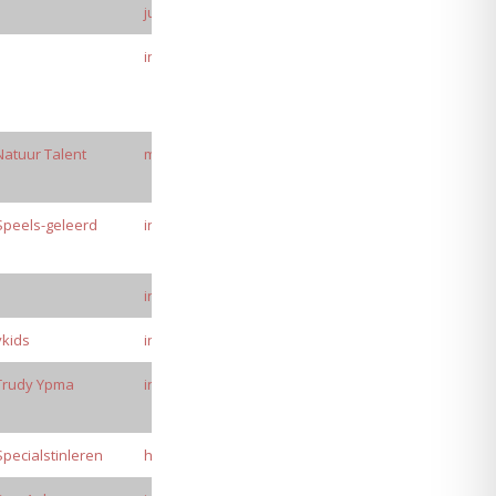
WEBSITE
EMAIL
julia@studiesucces.nl
inekevandoornik@cordeoscholen.nl
Natuur Talent
mail@natuurtalent.net
Speels-geleerd
info@speels-geleerd.nl
info@ilonamatla.nl
vkids
info@vkids.nl
Trudy Ypma
info@trudyypma.nl
Specialstinleren
heidy@burglaan.nl