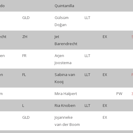
ado
Quintanilla
GLD
Gülsüm
LLT
Doğan
echt
ZH
Jet
EX
Barendrecht
ten
FR
Arjen
LLT
Joostema
en
FL
Sabina van
LLT
EX
Kooij
am
Mira Halpert
PW
L
Ria Knoben
LLT
EX
GLD
Jojanneke
EX
van der Boom