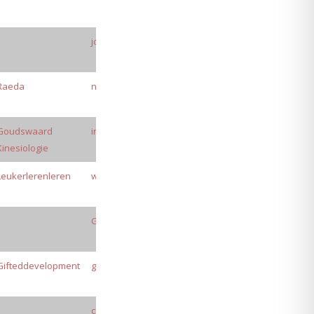
jolinehuijsmans@hotmail.com
Raeda
nicolette@raeda.nu
Goudswaard
info@goudwaardkinesiologie.nl
Kinesiologie
Leukerlerenleren
wenke@leukerlerenleren.nl
Gifted.minds.education@gmail.com
Gifteddevelopment
giftedness101@gmail.com
cecilia@ybneuro.org