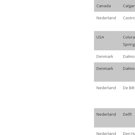
Canada
Calgar
Nederland
Castri
USA
Color
Spring
Denmark
Dalmo
Denmark
Dalmo
Nederland
De Bilt
Nederland
Delft
Nederland
Den H