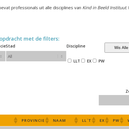
evat professionals uit alle disciplines van
Kind in Beeld Instituut
.
opdracht met de filters:
cie
Stad
Discipline
Wis Alle 
LLT
EX
PW
Z
D
PROVINCIE
NAAM
LL`T
EX
PW