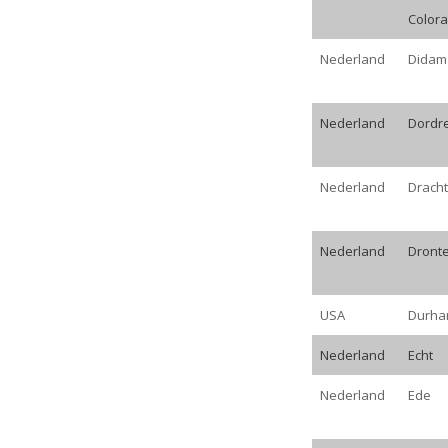
Color
Nederland
Didam
Nederland
Dordr
Nederland
Drach
Nederland
Dront
USA
Durh
Nederland
Echt
Nederland
Ede