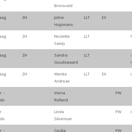
Bronsveld
aag
ZH
Joline
LLT
EX
Huijsmans
aag
ZH
Nicolette
LLT
Saeijs
aag
ZH
Sandra
LLT
Goudswaard
aag
ZH
Wenke
LLT
EX
Andreae
r -
Verna
PW
ado
Rolland
r
Linda
PW
ado
Silverman
r -
Cecilia
PW