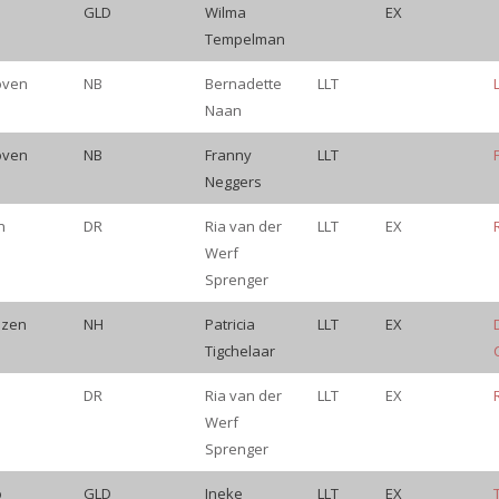
GLD
Wilma
EX
Tempelman
oven
NB
Bernadette
LLT
Naan
oven
NB
Franny
LLT
Neggers
n
DR
Ria van der
LLT
EX
Werf
Sprenger
izen
NH
Patricia
LLT
EX
Tigchelaar
DR
Ria van der
LLT
EX
Werf
Sprenger
o
GLD
Ineke
LLT
EX