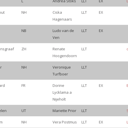
L
Andrea Stoks
LLT
EX
out
NH
Ciska
LLT
EX
Hagenaars
NB
Ludo van de
LLT
EX
Ven
ensgraaf
ZH
Renate
LLT
Hoogendoorn
r
NH
Veronique
LLT
Turfboer
ard
FR
Dorine
LLT
EX
Lycklama a
Nijeholt
elen
UT
Mariette Prior
LLT
um
NH
Vera Postmus
LLT
EX