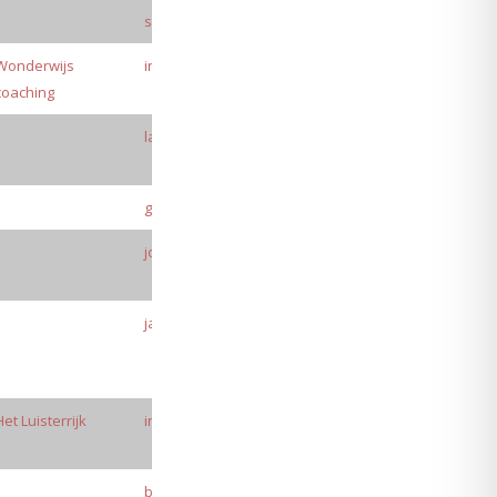
susanpicard@gmail.com
Wonderwijs
info@wonderwijs-coaching.nl
coaching
lauralohse@academyacl.org
grith@grith-tschorn.dk
johnnie@bruusrasmussen.dk
janneke@aai-educatie.nl
Het Luisterrijk
info@het-luisterrijk.nl
belindabronsveld@gmail.com